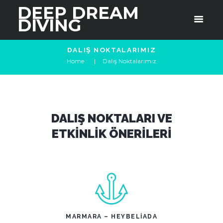
DEEP DREAM
DIVING
DALIŞ NOKTALARIMIZ
Home
Dalış Noktalarımız
DALIŞ NOKTALARI VE
ETKINLIK ÖNERILERI
MARMARA – HEYBELIADA