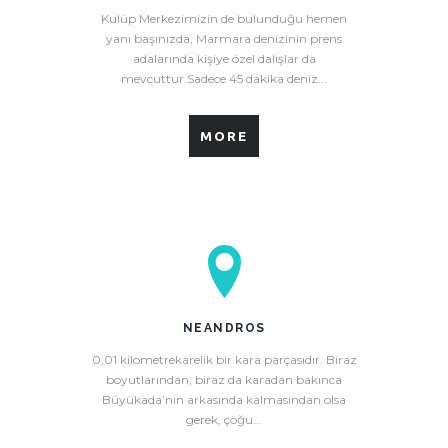
Kulüp Merkezimizin de bulunduğu hemen
yanı başınızda, Marmara denizinin prens
adalarında kişiye özel dalışlar da
mevcuttur.Sadece 45 dakika deniz...
MORE
NEANDROS
0,01 kilometrekarelik bir kara parçasıdır. Biraz
boyutlarından, biraz da karadan bakınca
Büyükada’nın arkasında kalmasından olsa
gerek, çoğu...