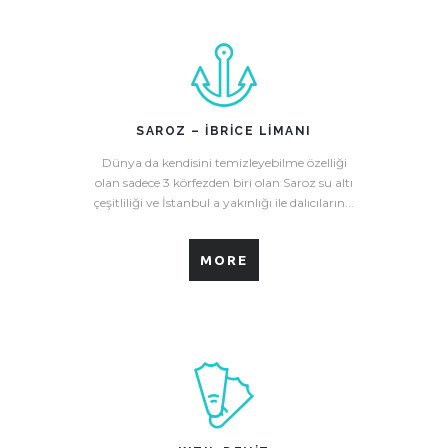
SAROZ – İBRICE LIMANI
Dünya da kendisini temizleyebilme özelliği
olan sadece 3 körfezden biri olan Saroz su altı
çeşitliliği ve İstanbul a yakınlığı ile dalıcıların...
MORE