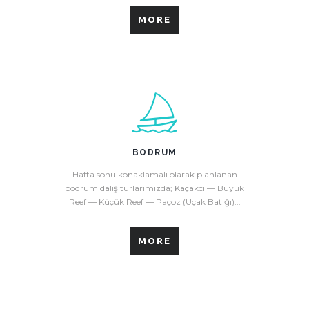
MORE
BODRUM
Hafta sonu konaklamalı olarak planlanan
bodrum dalış turlarımızda; Kaçakcı — Büyük
Reef — Küçük Reef — Paçoz (Uçak Batığı)...
MORE