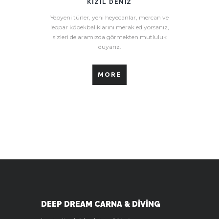
KIZIL DENIZ
Yepyeni türler, yeni heyecanlar, mercan ve
leopar köpekbalıklarını merak ediyorsanız,
sizleri de aramızda görmekten mutluluk
duyarız.
MORE
DEEP DREAM CARNA & DIVING